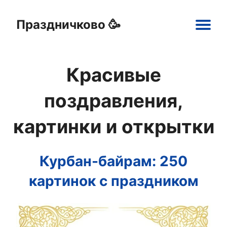
Праздничково 🥳
Main
navigation
Красивые
Праздники
Открытки
Шаблоны
Картинки
поздравления,
картинки и открытки
Курбан-байрам: 250
картинок с праздником