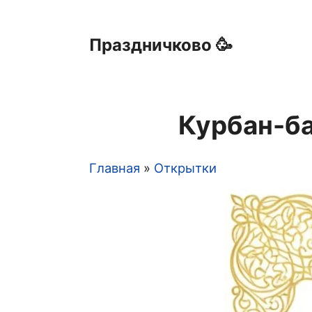
Праздничково 🥳
Курбан-ба
Главная
Открытки
Строка
навигации