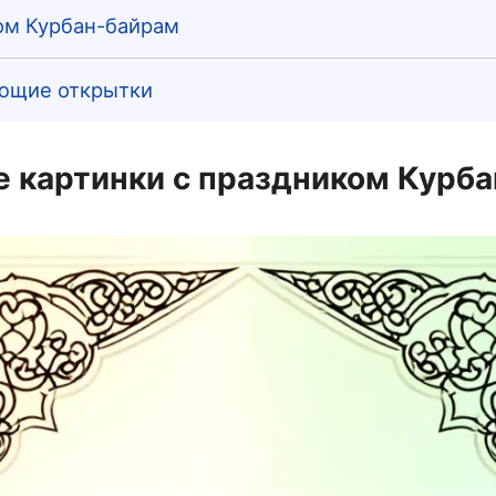
ом Курбан-байрам
ающие открытки
 картинки с праздником Курб