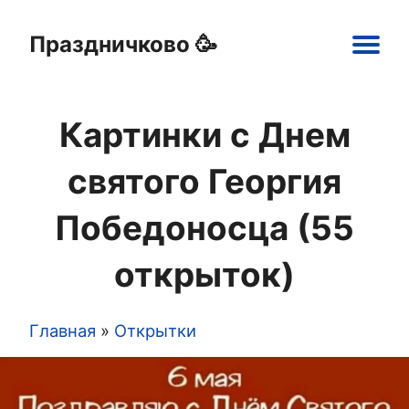
Праздничково 🥳
Main
navigation
Картинки с Днем
Праздники
Открытки
Шаблоны
Картинки
святого Георгия
Победоносца (55
открыток)
Главная
Открытки
Строка
навигации