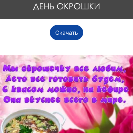
Скачать