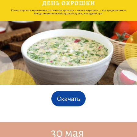
Скачать