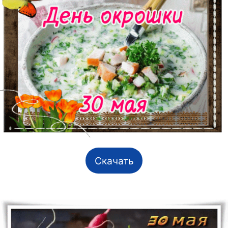
Скачать