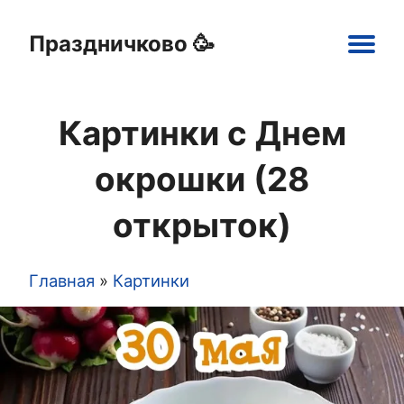
Праздничково 🥳
Main
navigation
Картинки с Днем
Праздники
Открытки
Шаблоны
Картинки
окрошки (28
открыток)
Главная
Картинки
Строка
навигации