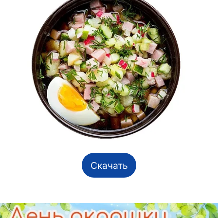
Скачать