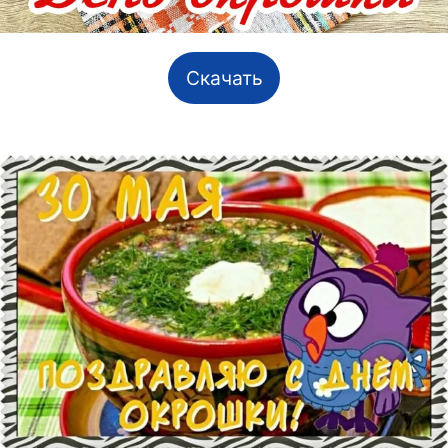
Скачать