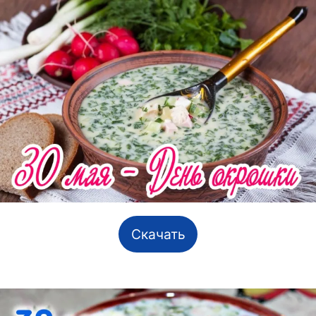
Скачать