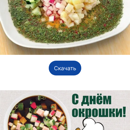
Скачать