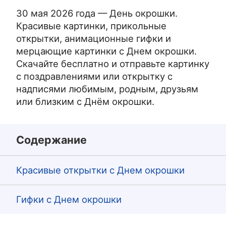
30 мая 2026 года — День окрошки.
Красивые картинки, прикольные
открытки, анимационные гифки и
мерцающие картинки с Днем окрошки.
Скачайте бесплатно и отправьте картинку
с поздравлениями или открытку с
надписями любимым, родным, друзьям
или близким с Днём окрошки.
Содержание
Красивые открытки с Днем окрошки
Гифки с Днем окрошки