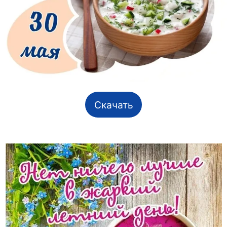
Скачать