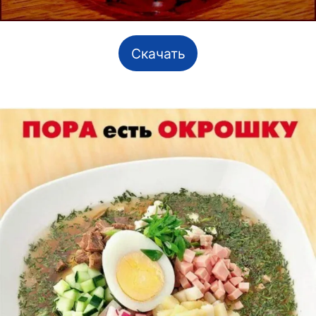
Скачать