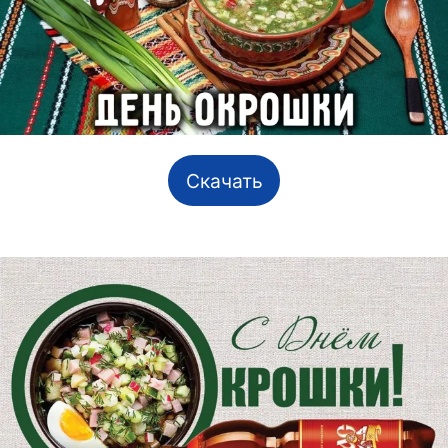
Скачать