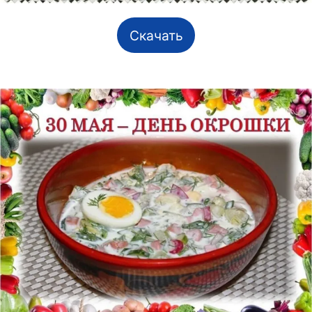
Скачать