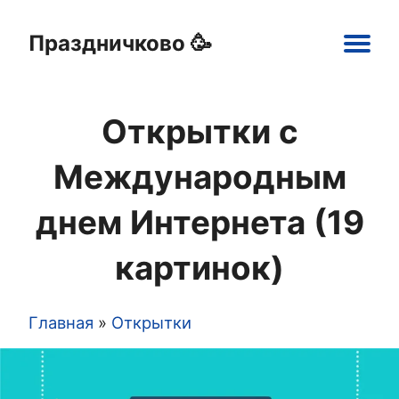
Праздничково 🥳
Main
navigation
Открытки с
Праздники
Открытки
Шаблоны
Картинки
Международным
днем Интернета (19
картинок)
Главная
Открытки
Строка
навигации