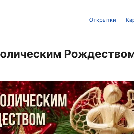
Открытки
Ка
Main
navigation
толическим Рождеством