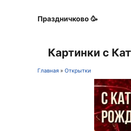
Праздничково 🥳
Картинки с Ка
Главная
Открытки
Строка
навигации