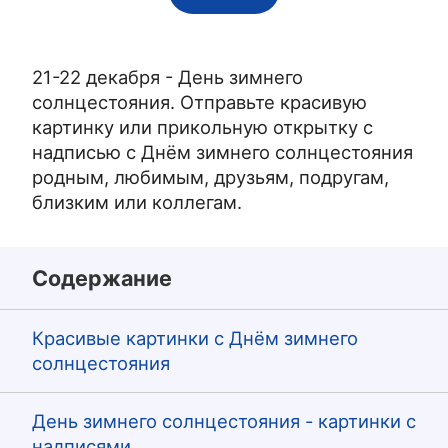
21-22 декабря - День зимнего
солнцестояния. Отправьте красивую
картинку или прикольную открытку с
надписью с Днём зимнего солнцестояния
родным, любимым, друзьям, подругам,
близким или коллегам.
Содержание
Красивые картинки с Днём зимнего
солнцестояния
День зимнего солнцестояния - картинки с
надписями