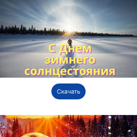
Скачать