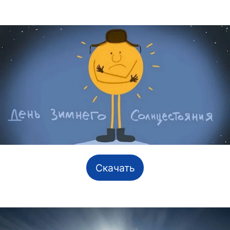
Скачать