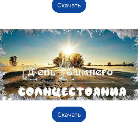
Скачать
Скачать