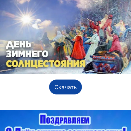
Скачать