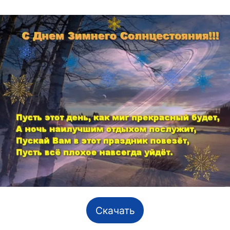
Скачать