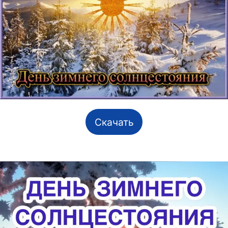
Скачать