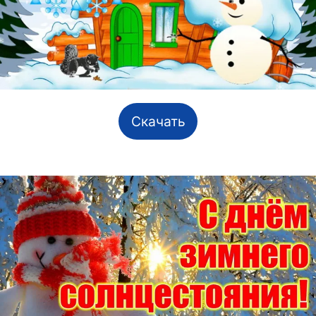
Скачать