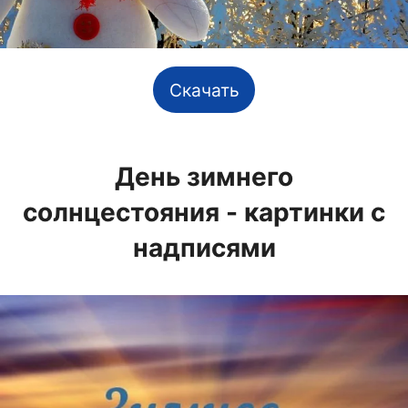
Скачать
День зимнего
солнцестояния - картинки с
надписями