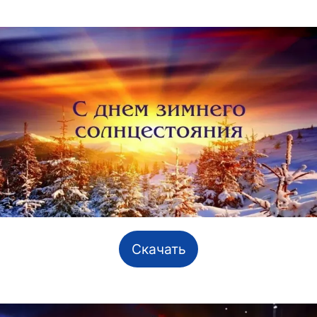
Скачать