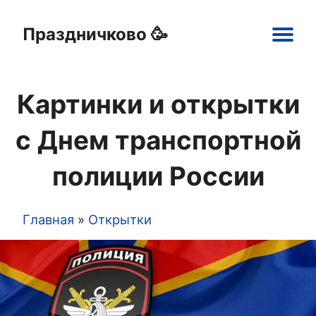
Праздничково 🥳
Main
navigation
Картинки и открытки
Праздники
Открытки
Шаблоны
Картинки
с Днем транспортной
полиции России
Главная
Открытки
Строка
навигации