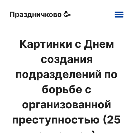
Праздничково 🥳
Main
navigation
Картинки с Днем
Праздники
Открытки
Шаблоны
Картинки
создания
подразделений по
борьбе с
организованной
преступностью (25