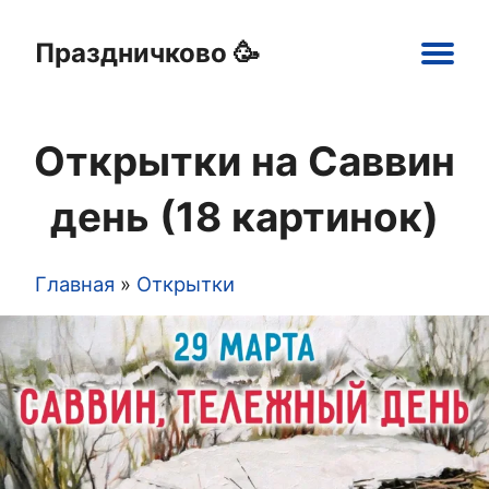
Праздничково 🥳
Main
navigation
Открытки на Саввин
Праздники
Открытки
Шаблоны
Картинки
день (18 картинок)
Главная
Открытки
Строка
навигации