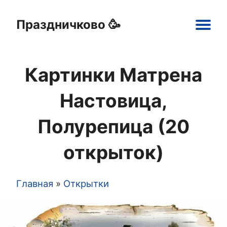
Праздничково 🥳
Main
navigation
Картинки Матрена
Праздники
Открытки
Шаблоны
Картинки
Настовица,
Полурепица (20
открыток)
Главная
Открытки
Строка
навигации