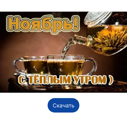
Скачать