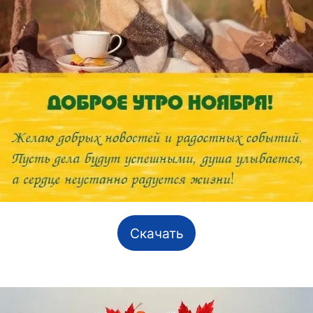
Скачать