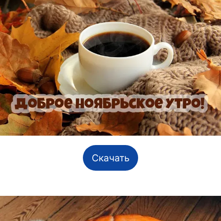
Скачать