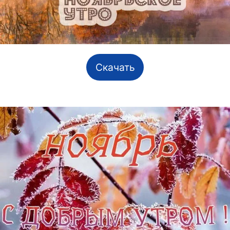
Скачать