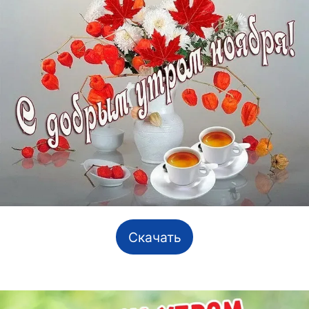
Скачать