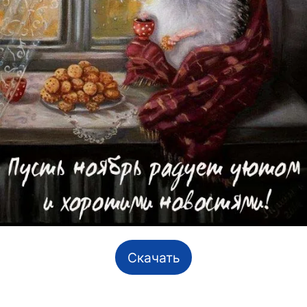
Скачать