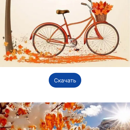
Скачать