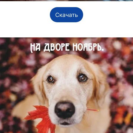
Скачать