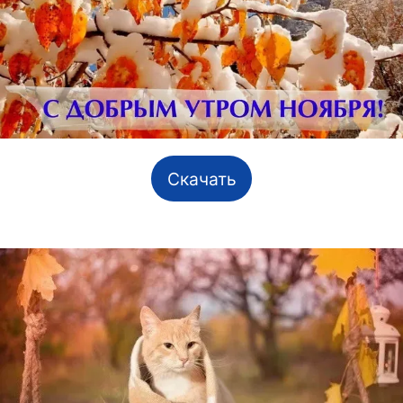
Скачать