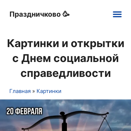
Праздничково 🥳
Main
navigation
Картинки и открытки
Праздники
Открытки
Шаблоны
Картинки
с Днем социальной
справедливости
Главная
Картинки
Строка
навигации