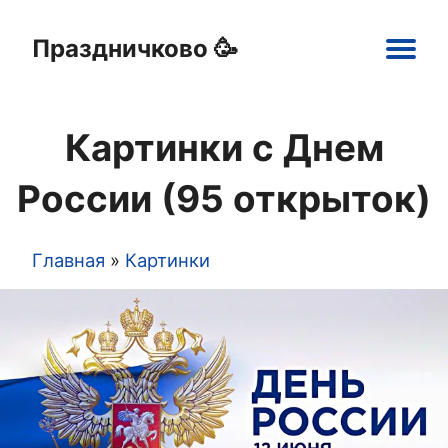
Праздничково 🥳
Main
navigation
Картинки с Днем
Праздники
Открытки
Шаблоны
Картинки
России (95 открыток)
Главная
Картинки
Строка
навигации