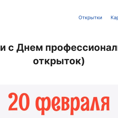
Открытки
Ка
Main
navigation
и с Днем профессиональ
открыток)