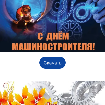
Скачать