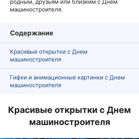
родным, друзьям или близким с Днем
машиностроителя.
Содержание
Красивые открытки с Днем
машиностроителя
Гифки и анимационные картинки с Днем
машиностроителя
Красивые открытки с Днем
машиностроителя