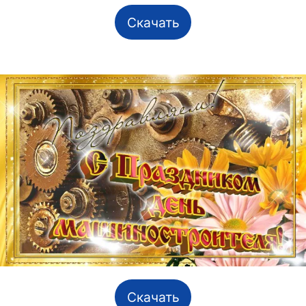
Скачать
Скачать