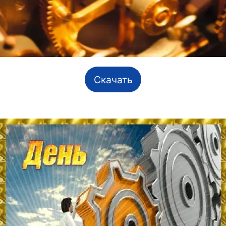
Скачать