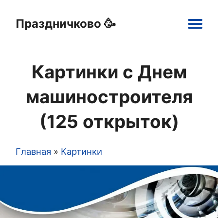
Праздничково 🥳
Main
navigation
Картинки с Днем
Праздники
Открытки
Шаблоны
Картинки
машиностроителя
(125 открыток)
Главная
Картинки
Строка
навигации