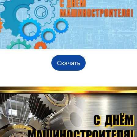
Скачать