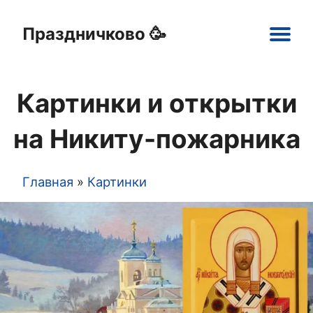
Праздничково 🥳
Main
navigation
Картинки и открытки
Праздники
Открытки
Шаблоны
Картинки
на Никиту-пожарника
Главная
Картинки
Строка
навигации