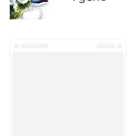
🥳 Праздничково - 2026 г.
prazdnichkovo@mail.ru