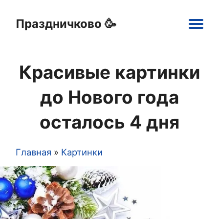
Праздничково 🥳
Main
navigation
Красивые картинки
Праздники
Открытки
Шаблоны
Картинки
до Нового года
осталось 4 дня
Главная
Картинки
Строка
навигации