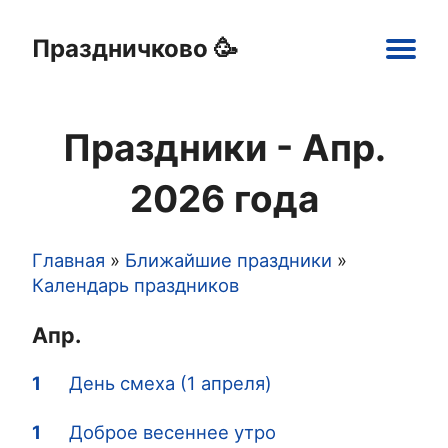
Праздничково 🥳
Main
navigation
Праздники - Апр.
Праздники
Открытки
Шаблоны
Картинки
2026 года
Главная
Ближайшие праздники
Строка
Календарь праздников
навигации
Апр.
1
День смеха (1 апреля)
1
Доброе весеннее утро