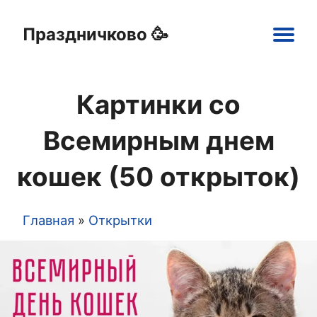
Праздничково 🥳
Main
navigation
Картинки со
Праздники
Открытки
Шаблоны
Картинки
Всемирным днем
кошек (50 открыток)
Главная
Открытки
Строка
навигации