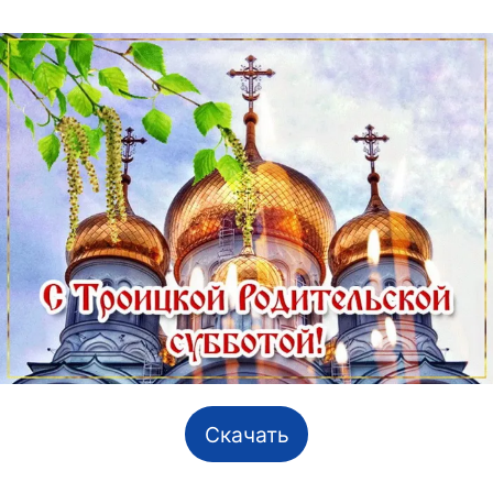
Скачать