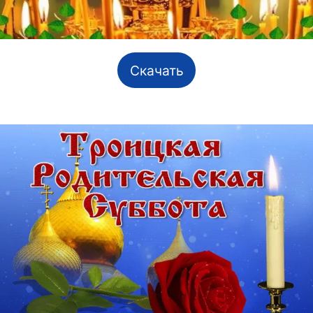
Скачать