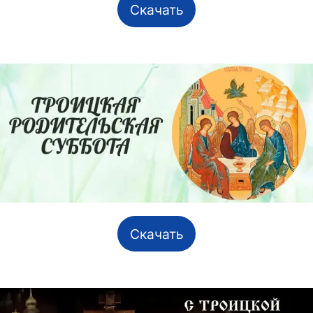
Скачать
Скачать