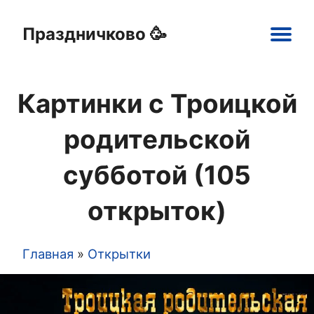
Праздничково 🥳
Main
navigation
Картинки с Троицкой
Праздники
Открытки
Шаблоны
Картинки
родительской
субботой (105
открыток)
Главная
Открытки
Строка
навигации