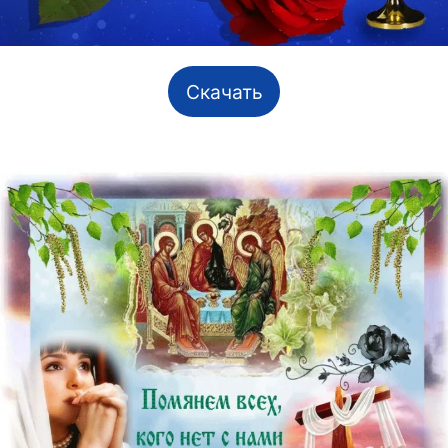
Скачать