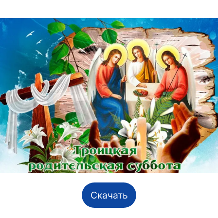
Скачать