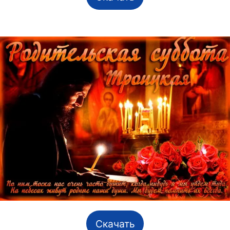
Скачать