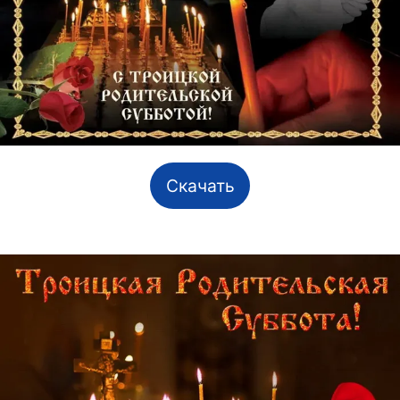
Скачать