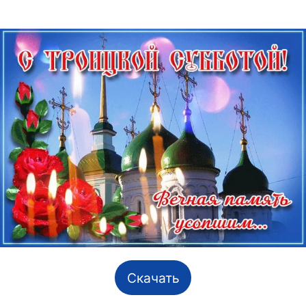
Скачать