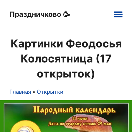
Праздничково 🥳
Main
navigation
Картинки Феодосья
Праздники
Открытки
Шаблоны
Картинки
Колосятница (17
открыток)
Главная
Открытки
Строка
навигации