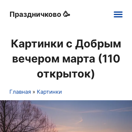
Праздничково 🥳
Main
navigation
Картинки с Добрым
Праздники
Открытки
Шаблоны
Картинки
вечером марта (110
открыток)
Главная
Картинки
Строка
навигации