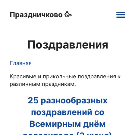
Праздничково 🥳
Main
navigation
Поздравления
Праздники
Открытки
Шаблоны
Картинки
Главная
Строка
Красивые и прикольные поздравления к
навигации
различным праздникам.
25 разнообразных
поздравлений со
Всемирным днём